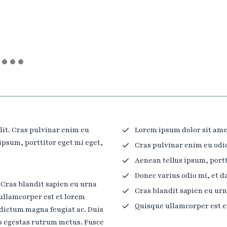
lit. Cras pulvinar enim eu
Lorem ipsum dolor sit amet
 ipsum, porttitor eget mi eget,
Cras pulvinar enim eu odio
Aenean tellus ipsum, portt
Donec varius odio mi, et 
Cras blandit sapien eu urna
Cras blandit sapien eu ur
ullamcorper est et lorem
Quisque ullamcorper est 
 dictum magna feugiat ac. Duis
s egestas rutrum metus. Fusce