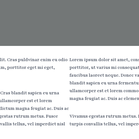
lit. Cras puldvinar enim eu odio
Lorem ipsum dolor sit amet, cons
um, porttitor eget mi eget,
porttitor, ut varius mi consequat
faucibus laoreet neque. Donec v
blandit sapien eu urna fermentu
ullamcorper est et lorem commod
Cras blandit sapien eu urna
magna feugiat ac. Duis ac elemen
ullamcorper est et lorem
dictum magna feugiat ac. Duis ac
egestas rutrum metus. Fusce
Vivamus egestas rutrum metus. Fu
vallis tellus, vel imperdiet nisl
turpis convallis tellus, vel imper