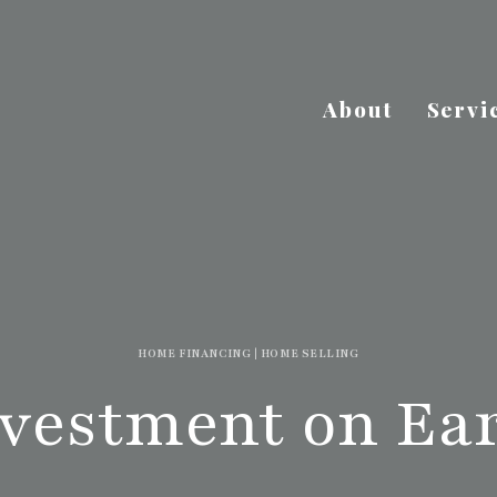
About
Servi
HOME FINANCING
|
HOME SELLING
vestment on Ear