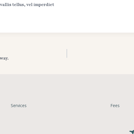
vallis tellus, vel imperdiet
away.
Services
Fees